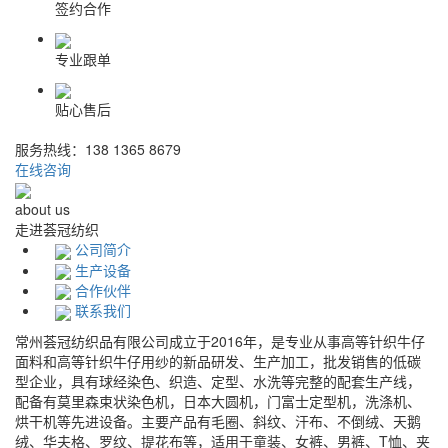
签约合作
专业跟单
贴心售后
服务热线：
138 1365 8679
在线咨询
about us
走进
荟冠
纺织
公司简介
生产设备
合作伙伴
联系我们
常州荟冠纺织品有限公司成立于2016年，是专业从事高等针织牛仔
面料和高等针织牛仔用纱的新品研发、生产加工，批发销售的低碳
型企业，具有球经染色、织造、定型、水洗等完整的配套生产线，
配备有莫里森束状染色机，日本大圆机，门富士定型机，洗涤机、
烘干机等先进设备。主要产品有毛圈、斜纹、汗布、不倒绒、天鹅
绒、华夫格、罗纹、提花布等，适用于童装、女裤、男裤、T恤、夹